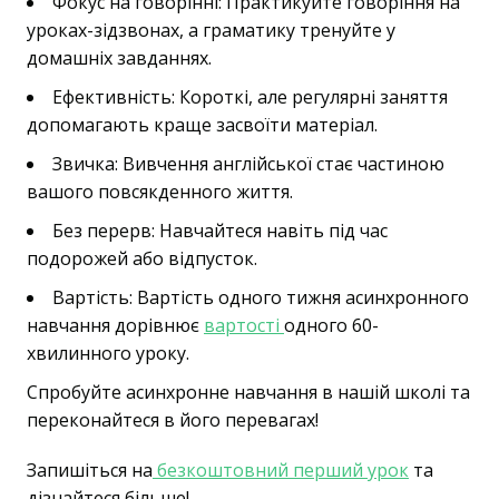
Фокус на говорінні: Практикуйте говоріння на
уроках-зідзвонах, а граматику тренуйте у
домашніх завданнях.
Ефективність: Короткі, але регулярні заняття
допомагають краще засвоїти матеріал.
Звичка: Вивчення англійської стає частиною
вашого повсякденного життя.
Без перерв: Навчайтеся навіть під час
подорожей або відпусток.
Вартість: Вартість одного тижня асинхронного
навчання дорівнює
вартості
одного 60-
хвилинного уроку.
Спробуйте асинхронне навчання в нашій школі та
переконайтеся в його перевагах!
Запишіться на
безкоштовний перший урок
та
дізнайтеся більше!